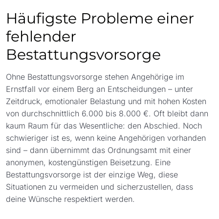
Häufigste Probleme einer fehlender
01:16
Häufigste Probleme einer
Bestattungsvorsorge
fehlender
Wie wähle ich den richtigen Bestatter?
01:24
Bestattungsvorsorge
Ab wann sollte man über eine
01:09
Bestattungsvorsorge nachdenken?
Ohne Bestattungsvorsorge stehen Angehörige im
Wie funktioniert eine Bestattungsvorsorge?
02:03
Ernstfall vor einem Berg an Entscheidungen – unter
Zeitdruck, emotionaler Belastung und mit hohen Kosten
Ein persönliches Wort zum Abschluss +
01:11
von durchschnittlich 6.000 bis 8.000 €. Oft bleibt dann
Checkliste
kaum Raum für das Wesentliche: den Abschied. Noch
schwieriger ist es, wenn keine Angehörigen vorhanden
sind – dann übernimmt das Ordnungsamt mit einer
anonymen, kostengünstigen Beisetzung. Eine
Bestattungsvorsorge ist der einzige Weg, diese
Situationen zu vermeiden und sicherzustellen, dass
deine Wünsche respektiert werden.