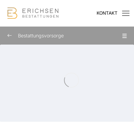
KONTAKT
Bestattungsvorsorge
Kursübersicht
0/10
Einleitung
01:15
Warum Bestattungsvorsorge kein
01:12
Tabuthema sein sollte
Was genau ist eine Bestattungsvorsorge?
01:35
Möglichkeiten der finanziellen Absicherung
01:50
Die Vorteile einer Bestattungsvorsorge
01:38