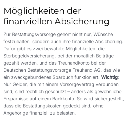
Häufigste Probleme einer fehlender
01:16
Möglichkeiten der
Bestattungsvorsorge
finanziellen Absicherung
Wie wähle ich den richtigen Bestatter?
01:24
Ab wann sollte man über eine
01:09
Zur Bestattungsvorsorge gehört nicht nur, Wünsche
Bestattungsvorsorge nachdenken?
festzuhalten, sondern auch ihre finanzielle Absicherung.
Dafür gibt es zwei bewährte Möglichkeiten: die
Wie funktioniert eine Bestattungsvorsorge?
02:03
Sterbegeldversicherung, bei der monatlich Beiträge
gezahlt werden, und das Treuhandkonto bei der
Ein persönliches Wort zum Abschluss +
01:11
Checkliste
Deutschen Bestattungsvorsorge Treuhand AG, das wie
ein zweckgebundenes Sparbuch funktioniert.
Wichtig
:
Nur Gelder, die mit einem Vorsorgevertrag verbunden
sind, sind rechtlich geschützt – anders als gewöhnliche
Ersparnisse auf einem Bankkonto. So wird sichergestellt,
dass die Bestattungskosten gedeckt sind, ohne
Angehörige finanziell zu belasten.