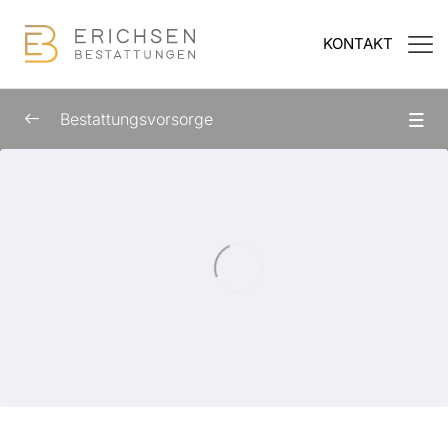
KONTAKT
Bestattungsvorsorge
Kursübersicht
0/10
Einleitung
01:15
Warum Bestattungsvorsorge kein
01:12
Tabuthema sein sollte
Was genau ist eine Bestattungsvorsorge?
01:35
Möglichkeiten der finanziellen Absicherung
01:50
Die Vorteile einer Bestattungsvorsorge
01:38